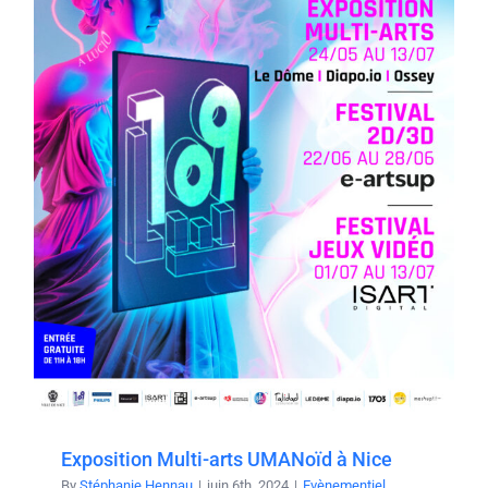
Exposition Multi-arts UMANoïd à Nice
By
Stéphanie Hennau
|
juin 6th, 2024
|
Evènementiel
,