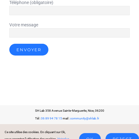
Téléphone (obligatoire)
Votre message
SH Lab 358 Avenue Sainte-Marguerite, Nice, 06200
Tél :
06 89 94 78 15
mail :
community@shlab.fr
Copyright 2021 SH Lab – Agence de communication
–
Mentions légales &
Ce site utilise des cookies. En cliquant sur Ok,
RGPD
vous acceptez l’utilisation des cookies.
Voir plus