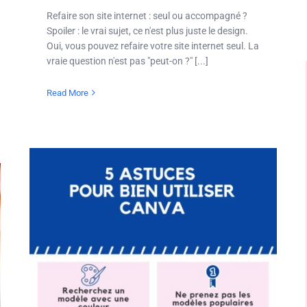
Refaire son site internet : seul ou accompagné ?
Spoiler : le vrai sujet, ce n'est plus juste le design.
Oui, vous pouvez refaire votre site internet seul. La
vraie question n'est pas "peut-on ?" [...]
Read More