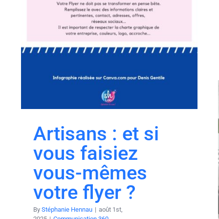
Artisans : et si
vous faisiez
vous-mêmes
votre flyer ?
By
Stéphanie Hennau
|
août 1st,
2025
|
Communication 360