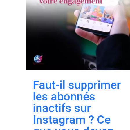
Faut-il supprimer
les abonnés
inactifs sur
Instagram ? Ce